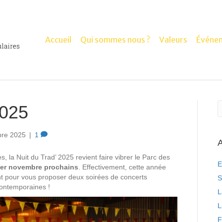
Accueil
Qui sommes nous ?
Valeurs
Événe
2025
bre 2025
|
1
A
 la Nuit du Trad’ 2025 revient faire vibrer le Parc des
E
 1er novembre prochains
. Effectivement, cette année
nt pour vous proposer deux soirées de concerts
S
contemporaines !
L
L
F