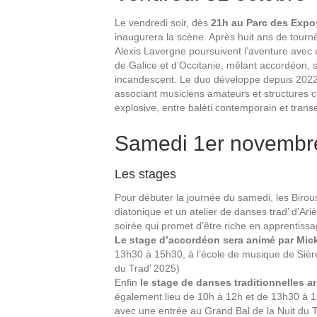
Le vendredi soir, dès
21h au Parc des Expos
inaugurera la scène. Après huit ans de tourné
Alexis Lavergne poursuivent l’aventure avec u
de Galice et d’Occitanie, mêlant accordéon, 
incandescent. Le duo développe depuis 2022 
associant musiciens amateurs et structures cu
explosive, entre balèti contemporain et tran
Samedi 1er novembre 
Les stages
Pour débuter la journée du samedi, les Birou
diatonique et un atelier de danses trad’ d’Ari
soirée qui promet d’être riche en apprentissa
Le stage d’accordéon sera animé par Mick
13h30 à 15h30, à l’école de musique de Sièr
du Trad’ 2025)
Enfin
le stage de danses traditionnelles a
également lieu de 10h à 12h et de 13h30 à 1
avec une entrée au Grand Bal de la Nuit du T