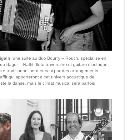
igalh
, une suite au duo Bourry – Rouch, spécialisé en
uo Bagur – Raffit, flûte traversière et guitare électrique,
oire traditionnel sera enrichi par des arrangements
affit qui apporteront à cet univers acoustique de
reste la danse, mais le climat musical sera parfois