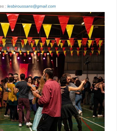
es :
lesbiroussans@gmail.com