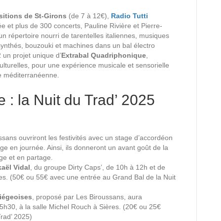
itions de St-Girons
(de 7 à 12€),
Radio Tutti
e et plus de 300 concerts, Pauline Rivière et Pierre-
n répertoire nourri de tarentelles italiennes, musiques
synthés, bouzouki et machines dans un bal électro
un projet unique d’
Extrabal Quadriphonique
,
lturelles, pour une expérience musicale et sensorielle
se méditerranéenne.
: la Nuit du Trad’ 2025
ssans ouvriront les festivités avec un stage d’accordéon
ège en journée. Ainsi, ils donneront un avant goût de la
ge et en partage.
aël Vidal
, du groupe Dirty Caps’, de 10h à 12h et de
es. (50€ ou 55€ avec une entrée au Grand Bal de la Nuit
riégeoises
, proposé par Les Biroussans, aura
5h30, à la salle Michel Rouch à Sières. (20€ ou 25€
rad’ 2025)