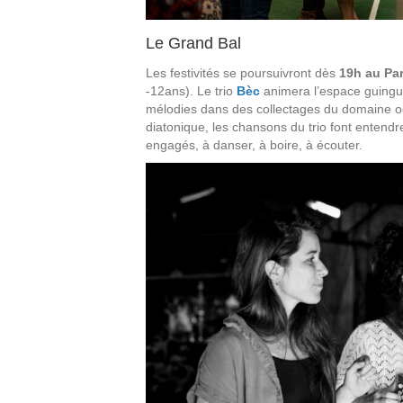
Le Grand Bal
Les festivités se poursuivront dès
19h au Pa
-12ans). Le trio
Bèc
animera l’espace guingue
mélodies dans des collectages du domaine oc
diatonique, les chansons du trio font entendre
engagés, à danser, à boire, à écouter.