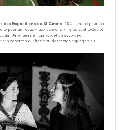
rc des Expositions de St-Girons
(10€ – gratuit pour les
tte pour un repas « aux camions ». Ils puisent textes et
citan. Arrangées à trois voix et un accordéon
 des sonorités qui frétillent, des textes espiègles ou