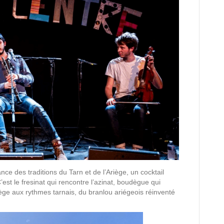
iance des traditions du Tarn et de l’Ariège, un cocktail
’est le fresinat qui rencontre l’azinat, boudègue qui
ège aux rythmes tarnais, du branlou ariégeois réinventé